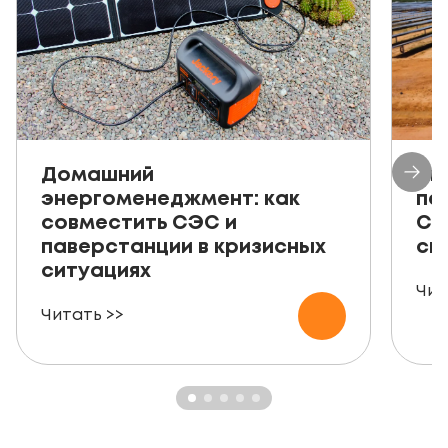
Домашний
Ав
энергоменеджмент: как
пе
совместить СЭС и
СЭ
паверстанции в кризисных
ск
ситуациях
Чит
Читать >>