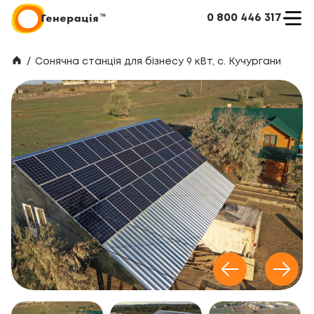
0 800 446 317
/
Сонячна станція для бізнесу 9 кВт, с. Кучургани