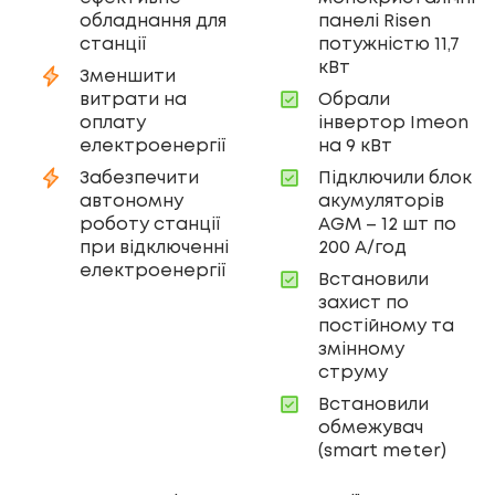
обладнання для
панелі Risen
станції
потужністю 11,7
кВт
Зменшити
витрати на
Обрали
оплату
інвертор Imeon
електроенергії
на 9 кВт
Забезпечити
Підключили блок
автономну
акумуляторів
роботу станції
AGM – 12 шт по
при відключенні
200 А/год
електроенергії
Встановили
захист по
постійному та
змінному
струму
Встановили
обмежувач
(smart meter)