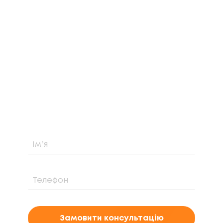
ЗАМОВТЕ БЕЗКОШТОВНУ
КОНСУЛЬТАЦІЮ
Дізнайтеся про можливість встановлення,
вартість та період окупності сонячної
електростанції саме у вашому випадку
Замовити консультацію