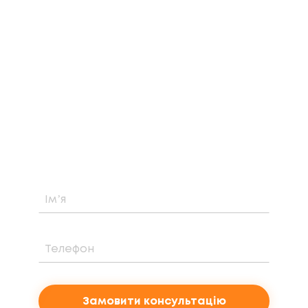
ЗАМОВТЕ БЕЗКОШТОВНУ
КОНСУЛЬТАЦІЮ
Дізнайтеся про можливість встановлення,
вартість та період окупності сонячної
електростанції саме у вашому випадку
Замовити консультацію