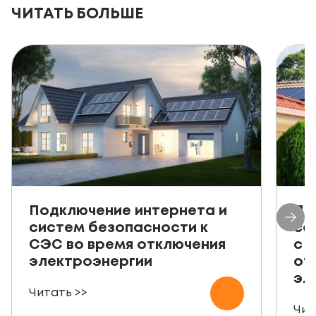
ЧИТАТЬ БОЛЬШЕ
Подключение интернета и
Пр
систем безопасности к
со
СЭС во время отключения
с 
электроэнергии
от
эл
Читать >>
Чит