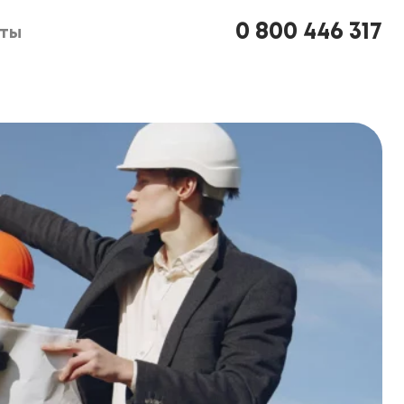
0 800 446 317
кты
кты