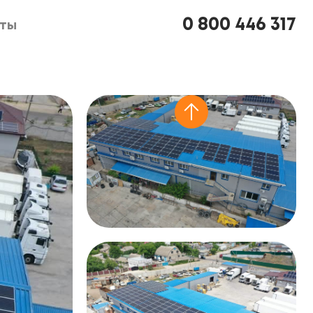
0 800 446 317
кты
кты