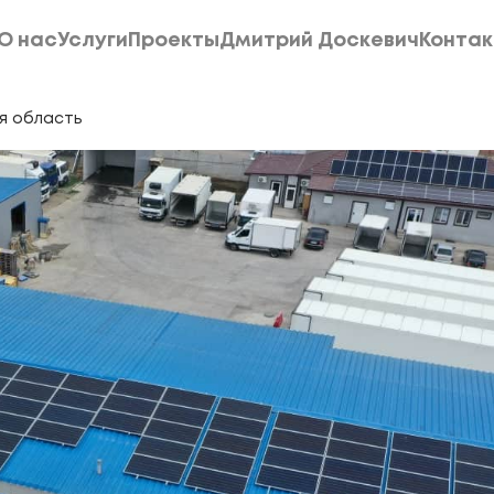
О нас
Услуги
Проекты
Дмитрий Доскевич
Конта
О нас
Услуги
Проекты
Дмитрий Доскевич
Конта
ая область