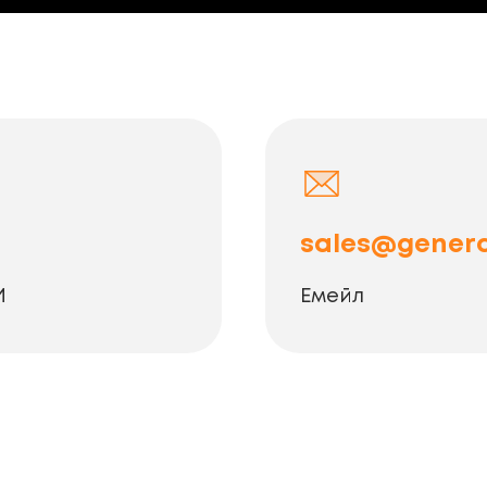
sales@genera
И
Емейл