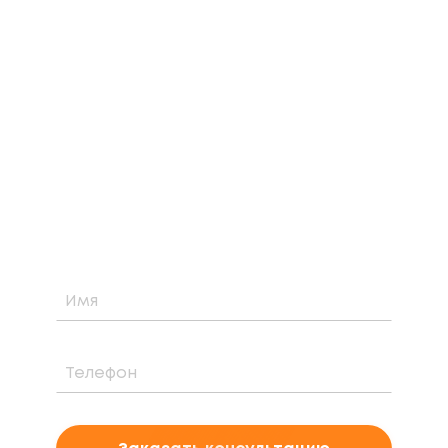
ЗАКАЗАТЬ БЕСПЛАТНУЮ
КОНСУЛЬТАЦИЮ
Узнайте о возможности установки,
стоимости и периоде окупаемости
солнечной электростанции для вашего
проекта