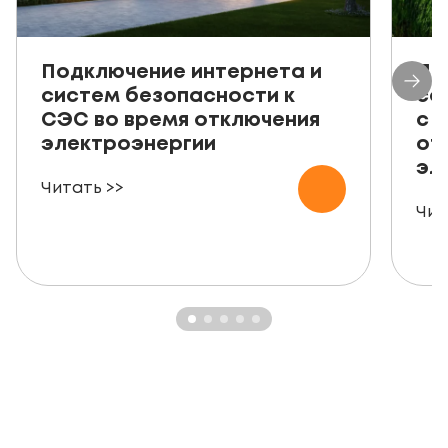
Подключение интернета и
Пр
систем безопасности к
со
СЭС во время отключения
с 
электроэнергии
от
эл
Читать >>
Чит